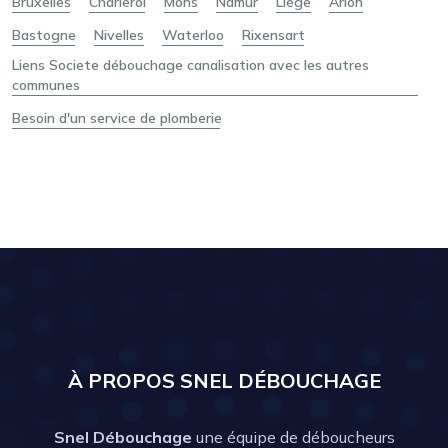
Bruxelles
Charleroi
Mons
Namur
Liège
Arlon
Bastogne
Nivelles
Waterloo
Rixensart
Liens Societe débouchage canalisation avec les autres
communes
Besoin d'un service de plomberie
À PROPOS SNEL DÉBOUCHAGE
Snel Débouchage
une équipe de déboucheurs