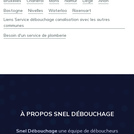
Bruxelles
Charleroi
Mons
Namur
Liège
Arlon
Bastogne
Nivelles
Waterloo
Rixensart
Liens Service débouchage canalisation avec les autres
communes
Besoin d'un service de plomberie
À PROPOS SNEL DÉBOUCHAGE
Snel Débouchage
une équipe de déboucheurs