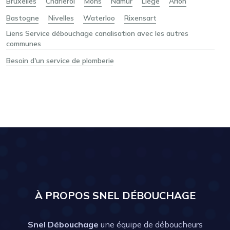
Bruxelles
Charleroi
Mons
Namur
Liège
Arlon
Bastogne
Nivelles
Waterloo
Rixensart
Liens Service débouchage canalisation avec les autres
communes
Besoin d'un service de plomberie
À PROPOS SNEL DÉBOUCHAGE
Snel Débouchage
une équipe de déboucheurs