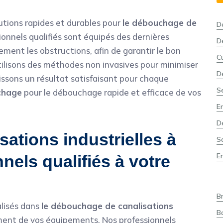
lutions rapides et durables pour
le débouchage de
D
ionnels qualifiés sont équipés des dernières
D
ment les obstructions, afin de garantir le bon
C
ilisons des méthodes non invasives pour minimiser
D
tissons un résultat satisfaisant pour chaque
S
chage
pour le débouchage rapide et efficace de vos
E
D
ations industrielles à
S
E
nels qualifiés à votre
B
lisés dans
le débouchage de canalisations
B
ment de vos équipements. Nos professionnels