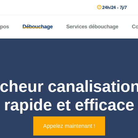
24h/24 - 7j/7
opos
Débouchage
Services débouchage
Co
heur canalisatio
rapide et efficace
Appelez maintenant !