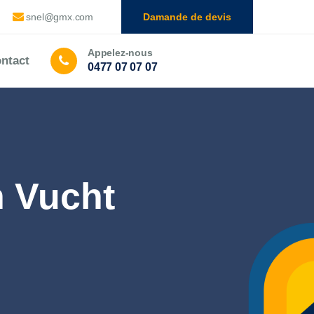
snel@gmx.com
Damande de devis
Appelez-nous
ntact
0477 07 07 07
n Vucht