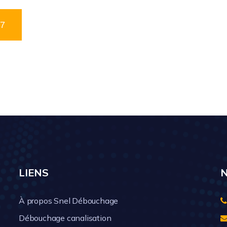
07
|
LIENS
À propos Snel Débouchage
Débouchage canalisation