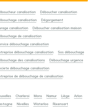
éboucheur canalisation
Déboucher canalisation
ébouchage canalisation
Dégorgement
urage canalisation
Déboucher canalisation maison
ébouchage de canalisation
ervice débouchage canalisation
ntreprise débouchage canalisation
Sos débouchage
ébouchage des canalisations
Débouchage urgence
ociete débouchage canalisation
ntreprise de débouchage de canalisation
ruxelles
Charleroi
Mons
Namur
Liège
Arlon
astogne
Nivelles
Waterloo
Rixensart