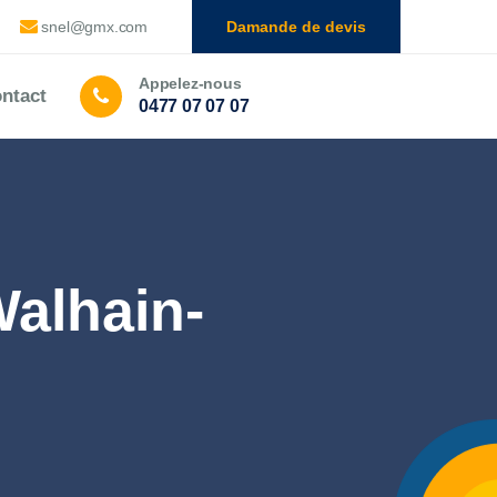
snel@gmx.com
Damande de devis
Appelez-nous
ntact
0477 07 07 07
alhain-