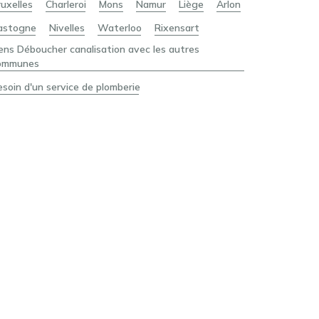
ruxelles
Charleroi
Mons
Namur
Liège
Arlon
astogne
Nivelles
Waterloo
Rixensart
iens Déboucher canalisation avec les autres
ommunes
esoin d'un service de plomberie