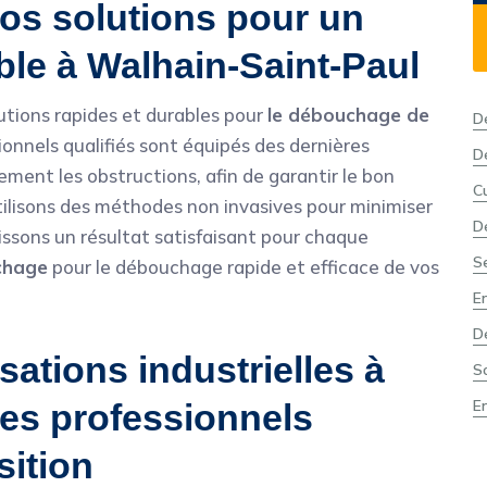
Nos solutions pour un
able à Walhain-Saint-Paul
lutions rapides et durables pour
le débouchage de
D
ionnels qualifiés sont équipés des dernières
D
ment les obstructions, afin de garantir le bon
C
ilisons des méthodes non invasives pour minimiser
D
tissons un résultat satisfaisant pour chaque
S
chage
pour le débouchage rapide et efficace de vos
E
D
ations industrielles à
S
E
Des professionnels
sition